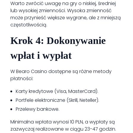
Warto zwrócić uwagę na gry o niskiej, średniej
lub wysokiej zmienności. Wysoka zmienność
może przynieść większe wygrane, ale z mniejszą
częstotliwością.
Krok 4: Dokonywanie
wpłat i wypłat
W Bearo Casino dostępne są różne metody
płatności:
Karty kredytowe (Visa, MasterCard).
Portfele elektroniczne (Skrill, Neteller).
Przelewy bankowe.
Minimalna wpłata wynosi 10 PLN, a wypłaty są
zazwyczaj realizowane w ciągu 23-47 godzin.