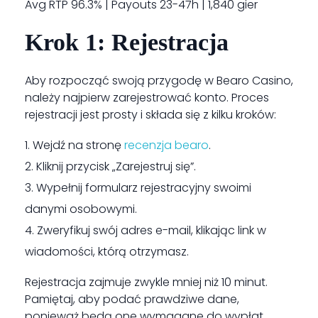
Avg RTP 96.3% | Payouts 23-47h | 1,840 gier
Krok 1: Rejestracja
Aby rozpocząć swoją przygodę w Bearo Casino,
należy najpierw zarejestrować konto. Proces
rejestracji jest prosty i składa się z kilku kroków:
Wejdź na stronę
recenzja bearo
.
Kliknij przycisk „Zarejestruj się”.
Wypełnij formularz rejestracyjny swoimi
danymi osobowymi.
Zweryfikuj swój adres e-mail, klikając link w
wiadomości, którą otrzymasz.
Rejestracja zajmuje zwykle mniej niż 10 minut.
Pamiętaj, aby podać prawdziwe dane,
ponieważ będą one wymagane do wypłat.