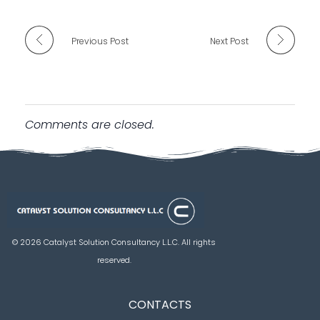
Previous Post
Next Post
Comments are closed.
Catalyst Solution Consultancy L.L.C
Aligning Ambition With Opportunities
© 2026 Catalyst Solution Consultancy L.L.C. All rights
reserved.
CONTACTS