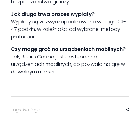
bezpieczeństwo graczy.
Jak długo trwa proces wypłaty?
Wypłaty są zazwyczaj realizowane w ciągu 23-
47 godzin, w zależności od wybranej metody
płatności.
Czy mogę grać na urządzeniach mobilnych?
Tak, Bearo Casino jest dostępne na
urządzeniach mobilnych, co pozwala na grę w
dowolnym miejscu.
Tags: No tags