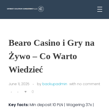
Catalyst Solution Consultancy L.L.C
Aligning Ambition With Opportunities
Bearo Casino i Gry na
Żywo – Co Warto
Wiedzieć
June 11, 2025
by
backupadmin
with
no comment
0
Key facts:
Min deposit 10 PLN | Wagering 37x |